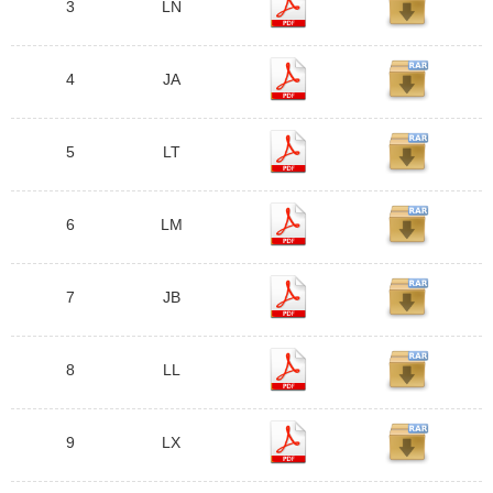
3
LN
4
JA
5
LT
6
LM
7
JB
8
LL
9
LX