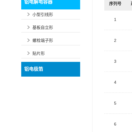
铝电解电容器
序列号
小型引线形
1
基板自立形
螺栓端子形
2
贴片形
3
铝电极箔
4
5
6